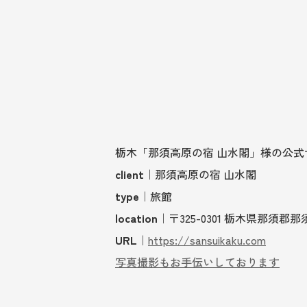
栃木「那須高原の宿 山水閣」様の公
client
｜那須高原の宿 山水閣
type
｜旅館
location
｜〒325-0301 栃木県那須郡那
URL
｜
https://sansuikaku.com
写真撮影もお手伝いしております