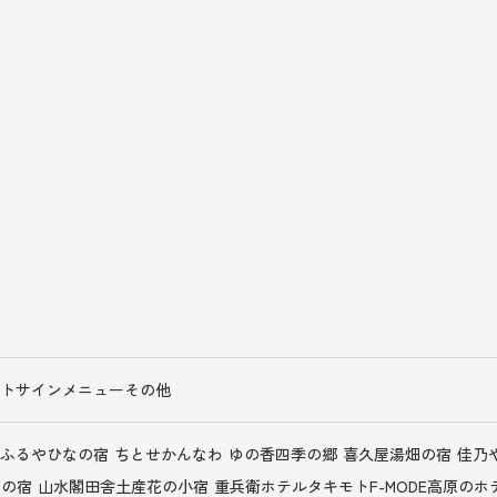
ト
サイン
メニュー
その他
 ふるや
ひなの宿 ちとせ
かんなわ ゆの香
四季の郷 喜久屋
湯畑の宿 佳乃
の宿 山水閣
田舎土産
花の小宿 重兵衛
ホテルタキモト
F-MODE
高原のホ