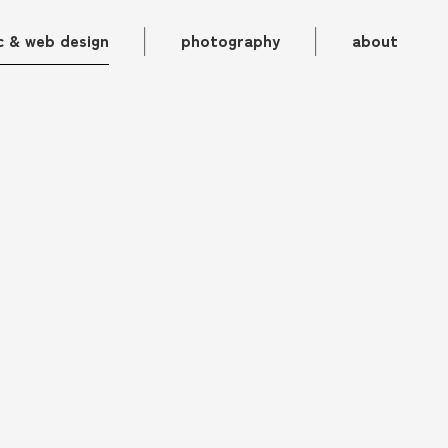
｜
｜
c & web design
photography
about