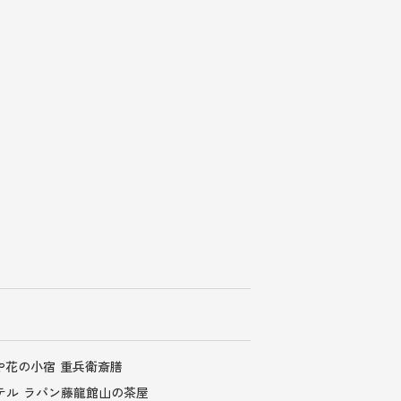
や
花の小宿 重兵衛
斎膳
テル ラパン
藤龍館
山の茶屋