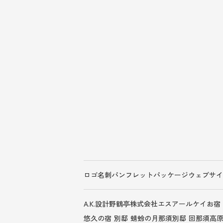
那須高原の宿 山水閣
その他
ロゴ
名刺
パンフレット
パッケージ
ウェブサイ
A.K.設計
野鶴亭
株式会社エスアールケイ
お宿
悠久の宿 別邸 蜻蛉の月
那須別邸 回
那須高原