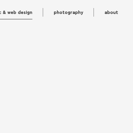
｜
｜
c & web design
photography
about