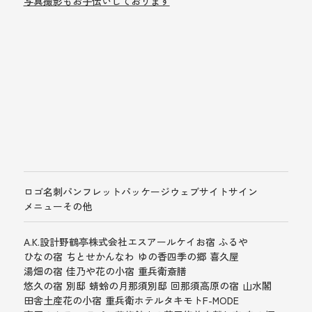
写真撮影もお手伝いしております
かんなわ ゆの香
パッケージ
ロゴ
名刺
パンフレット
パッケージ
ウェブサイト
サイン
メニュー
その他
A.K.設計
野鶴亭
株式会社エスアールケイ
お宿 ふるや
ひなの宿 ちとせ
かんなわ ゆの香
四季の郷 喜久屋
湯畑の宿 佳乃や
花の小宿 重兵衛
斎膳
悠久の宿 別邸 蜻蛉の月
那須別邸 回
那須高原の宿 山水閣
田舎土産
花の小宿 重兵衛
ホテルタキモト
F-MODE