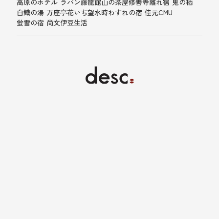
高原のホテル ラパン
藤龍館
山の茶屋
修善寺離れ宿 鬼の栖
白鐡の湯 万座亭
花いち
望水
時わすれの宿 佳元
CMU
蛍雪の宿 尚文
伊豆生活