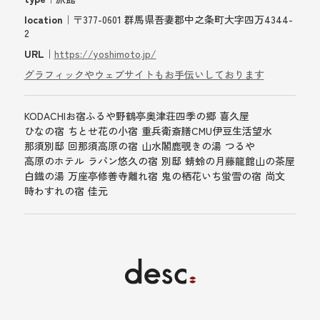
location
｜〒377-0601 群馬県吾妻郡中之条町大字四万4344-
2
URL
｜
https://yoshimoto.jp/
グラフィックやウェブサイトもお手伝いしております
KODACHI
お宿ふるや
野鶴亭
奥津荘
四季の郷 喜久屋
ひなの宿 ちとせ
花の小宿 重兵衛
斎膳
CMU
伊豆生活
望水
那須別邸 回
那須高原の宿 山水閣
鹿覗きの湯 つるや
高原のホテル ラパン
悠久の宿 別邸 蜻蛉の月
藤龍館
山の茶屋
白鐡の湯 万座亭
修善寺離れ宿 鬼の栖
花いち
蛍雪の宿 尚文
時わすれの宿 佳元